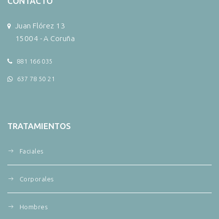
CONTACTO
Juan Flórez 13
15004 - A Coruña
881 166 035
637 78 50 21
TRATAMIENTOS
Faciales
Corporales
Hombres