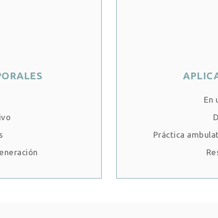
PORALES
APLIC
En 
ivo
D
s
Práctica ambulat
generación
Re