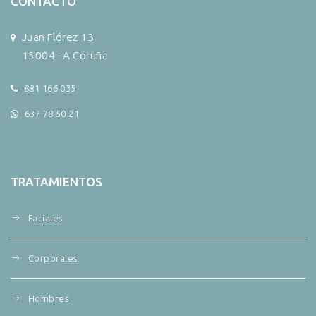
CONTACTO
Juan Flórez 13
15004 - A Coruña
881 166 035
637 78 50 21
TRATAMIENTOS
Faciales
Corporales
Hombres