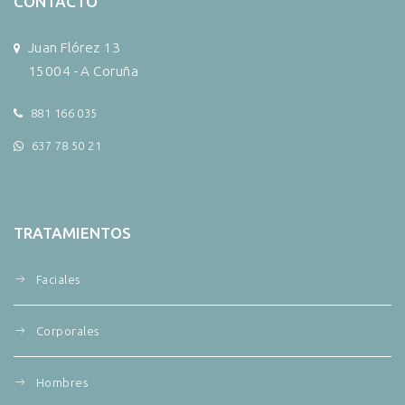
CONTACTO
Juan Flórez 13
15004 - A Coruña
881 166 035
637 78 50 21
TRATAMIENTOS
Faciales
Corporales
Hombres